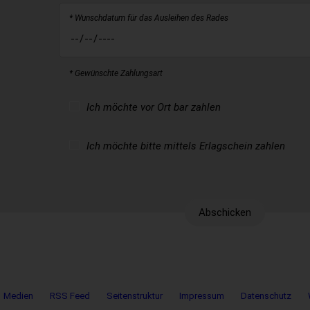
* Wunschdatum für das Ausleihen des Rades
* Gewünschte Zahlungsart
Ich möchte vor Ort bar zahlen
Ich möchte bitte mittels Erlagschein zahlen
Bitte
Abschicken
dieses
Feld
leer
lassen
Medien
RSS Feed
Seitenstruktur
Impressum
Datenschutz