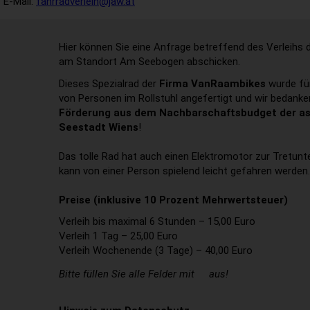
E-Mail:
fahrradverleih@jaw.at
Hier können Sie eine Anfrage betreffend des Verleihs 
am Standort Am Seebogen abschicken.
Dieses Spezialrad der
Firma VanRaambikes
wurde fü
von Personen im Rollstuhl angefertigt und wir bedanke
Förderung aus dem Nachbarschaftsbudget der as
Seestadt Wiens
!
Das tolle Rad hat auch einen Elektromotor zur Tretun
kann von einer Person spielend leicht gefahren werden.
Preise (inklusive 10 Prozent Mehrwertsteuer)
Verleih bis maximal 6 Stunden – 15,00 Euro
Verleih 1 Tag – 25,00 Euro
Verleih Wochenende (3 Tage) – 40,00 Euro
Bitte füllen Sie alle Felder mit
aus!