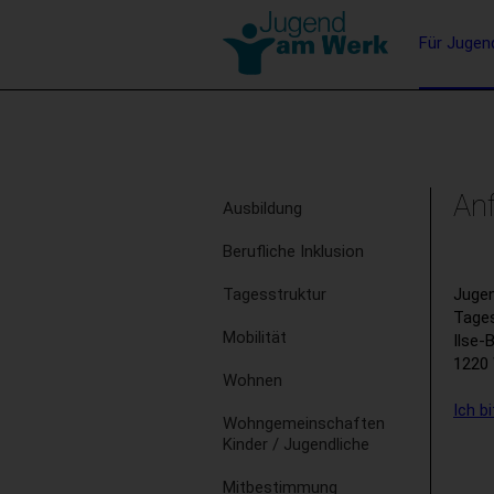
Barrierefreie
Hauptna
Für Jugen
Bedienung
der
Stichwortsuche
Webseite
Subnavigation
Anf
Ausbildung
Berufliche Inklusion
Juge
Tagesstruktur
Tage
Mobilität
Ilse-
1220
Wohnen
Ich b
Wohngemeinschaften
Kinder / Jugendliche
Mitbestimmung