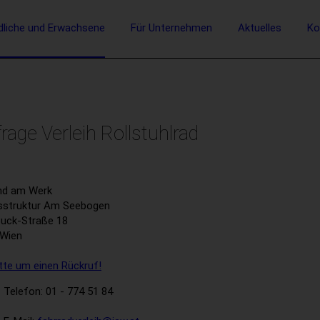
vigation
dliche und Erwachsene
Für Unternehmen
Aktuelles
Ko
Suche
rage Verleih Rollstuhlrad
nd am Werk
sstruktur Am Seebogen
Buck-Straße 18
 Wien
itte um einen Rückruf!
Telefon: 01 - 774 51 84