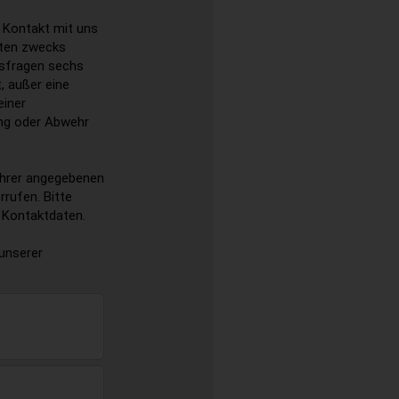
l Kontakt mit uns
aten zwecks
ssfragen sechs
, außer eine
einer
ung oder Abwehr
 Ihrer angegebenen
rufen. Bitte
 Kontaktdaten.
unserer