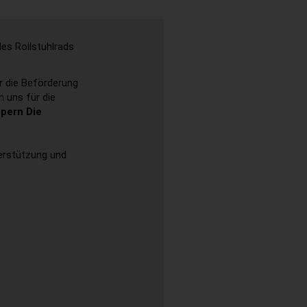
des Rollstuhlrads
r die Beförderung
n uns für die
pern Die
terstützung und