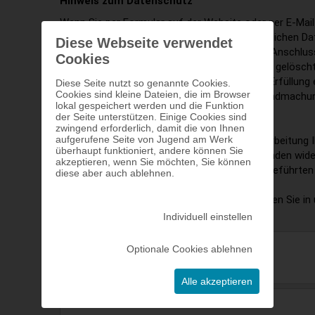
Hinweis zum Datenschutz
Wenn Sie per Formular auf der Website oder per E-Mai
aufnehmen, werden Ihre angegebenen persönlichen D
Diese Webseite verwendet
Bearbeitung der Anfrage und für den Fall von Anschlu
Cookies
Monate bei uns gespeichert und anschließend gelöscht
längere Speicherdauer ist für die Zwecke der Erfüllung 
Diese Seite nutzt so genannte Cookies.
Cookies sind kleine Dateien, die im Browser
vertraglichen Verpflichtung oder für die Geltendmach
lokal gespeichert werden und die Funktion
von Rechtsansprüchen erforderlich.
der Seite unterstützen. Einige Cookies sind
zwingend erforderlich, damit die von Ihnen
aufgerufene Seite von Jugend am Werk
Sie können Ihre erteilte Zustimmung zur Verarbeitung
überhaupt funktioniert, andere können Sie
Kontaktdaten jederzeit ohne Angabe von Gründen wider
akzeptieren, wenn Sie möchten, Sie können
kontaktieren Sie uns dazu unter den oben angeführten
diese aber auch ablehnen.
Weitere Informationen zum Datenschutz finden Sie in 
Datenschutzerklärung
Individuell einstellen
* Name
Optionale Cookies ablehnen
Alle akzeptieren
* Geburtsdatum