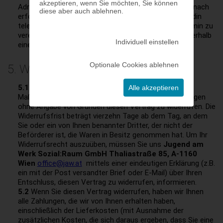
akzeptieren, wenn Sie möchten, Sie können
Adresse innerhalb von Wien“ gewählt, werden wir uns nach
diese aber auch ablehnen.
erfolgtem Zahlungseingang mit dem Kunden/der Kundin
telefonisch in Verbindung setzen, um einen Liefertermin zu
vereinbaren. Persönliche Zustellungen können nur innerhalb
Individuell einstellen
einer in Wien liegenden Adresse erfolgen.
Optionale Cookies ablehnen
5. Widerrufsrecht
5.1
Kunden steht ein Widerrufsrecht nach folgender
Alle akzeptieren
Maßgabe zu: Sie haben das Recht, binnen vierzehn Tagen
ohne Angabe von Gründen diesen Vertrag zu widerrufen. Die
Widerrufsfrist beträgt vierzehn Tage ab dem Tag, an dem
Sie oder ein von Ihnen benannter Dritter, der nicht der
Beförderer ist, die Waren in Besitz genommen hat. Um Ihr
Widerrufsrecht auszuüben, müssen Sie uns
Jugend am
Werk Sozial:Raum GmbH Thaliastraße 85, A-1160
Wien
office@jaw.at
mittels einer eindeutigen Erklärung (z.B.
ein mit der Post versandter Brief oder E-Mail) über Ihren
Entschluss, diesen Vertrag zu widerrufen, informieren.
5.2
Wenn Sie diesen Vertrag widerrufen, haben wir Ihnen
alle Zahlungen, die wir von Ihnen erhalten haben,
einschließlich der Lieferkosten (mit Ausnahme der
zusätzlichen Kosten, die sich daraus ergeben, dass Sie eine