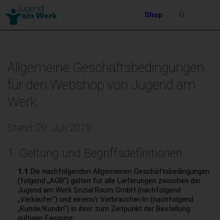
Barrierefreie
Shop
Bedienung
Suche
der
Stichwortsuche
Webseite
Allgemeine Geschäftsbedingungen
für den Webshop von Jugend am
Werk
Stand: 29. Juli 2019
1. Geltung und Begriffsdefinitionen
1.1
Die nachfolgenden Allgemeinen Geschäftsbedingungen
(folgend „AGB“) gelten für alle Lieferungen zwischen der
Jugend am Werk Sozial:Raum GmbH (nachfolgend
„Verkäufer“) und einem/r Verbraucher/in (nachfolgend
„Kunde/Kundin“) in ihrer zum Zeitpunkt der Bestellung
gültigen Fassung.