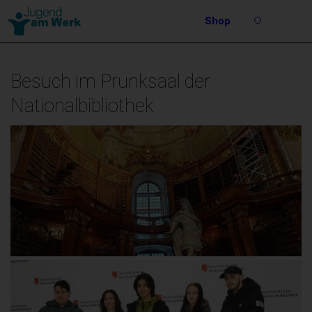
Barrierefreie
Shop
Bedienung
Suche
der
Stichwortsuche
Webseite
Besuch im Prunksaal der
Nationalbibliothek