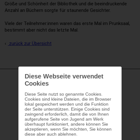
Größe und Schönheit der Bibliothek und die beeindruckende
Anzahl an Büchern sorgte für staunende Gesichter.
Viele der Teilnehmer:innen waren das erste Mal im Prunksaal,
bestimmt aber nicht das letzte Mal.
zurück zur Übersicht
Diese Webseite verwendet
Cookies
Diese Seite nutzt so genannte Cookies.
Cookies sind kleine Dateien, die im Browser
lokal gespeichert werden und die Funktion
der Seite unterstützen. Einige Cookies sind
zwingend erforderlich, damit die von Ihnen
aufgerufene Seite von Jugend am Werk
überhaupt funktioniert, andere können Sie
akzeptieren, wenn Sie möchten, Sie können
diese aber auch ablehnen.