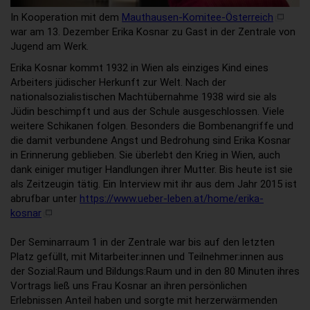
In Kooperation mit dem
Mauthausen-Komitee-Österreich
war am 13. Dezember Erika Kosnar zu Gast in der Zentrale von
Jugend am Werk.
Erika Kosnar kommt 1932 in Wien als einziges Kind eines
Arbeiters jüdischer Herkunft zur Welt. Nach der
nationalsozialistischen Machtübernahme 1938 wird sie als
Jüdin beschimpft und aus der Schule ausgeschlossen. Viele
weitere Schikanen folgen. Besonders die Bombenangriffe und
die damit verbundene Angst und Bedrohung sind Erika Kosnar
in Erinnerung geblieben. Sie überlebt den Krieg in Wien, auch
dank einiger mutiger Handlungen ihrer Mutter. Bis heute ist sie
als Zeitzeugin tätig. Ein Interview mit ihr aus dem Jahr 2015 ist
abrufbar unter
https://www.ueber-leben.at/home/erika-
kosnar
Der Seminarraum 1 in der Zentrale war bis auf den letzten
Platz gefüllt, mit Mitarbeiter:innen und Teilnehmer:innen aus
der Sozial:Raum und Bildungs:Raum und in den 80 Minuten ihres
Vortrags ließ uns Frau Kosnar an ihren persönlichen
Erlebnissen Anteil haben und sorgte mit herzerwärmenden