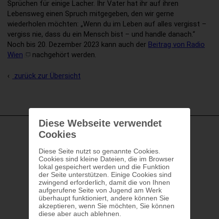
Sprüchen für einige Lacher. Ihr Vater hat ihr auf ihren
Lebensweg einen Spruch mitgegeben, den wir gerne
wiederholen möchten: „Wenn du im Leben auf alles vergisst –
vergiss nie, dass du ein Mensch bist – und handle danach.“
Noch bis 20. Dezember 2023 kann auch der
Beitrag von Radio
Wien
nachgehört werden.
zurück zur Übersicht
Diese Webseite verwendet
Cookies
Diese Seite nutzt so genannte Cookies.
Cookies sind kleine Dateien, die im Browser
lokal gespeichert werden und die Funktion
der Seite unterstützen. Einige Cookies sind
zwingend erforderlich, damit die von Ihnen
aufgerufene Seite von Jugend am Werk
überhaupt funktioniert, andere können Sie
akzeptieren, wenn Sie möchten, Sie können
diese aber auch ablehnen.