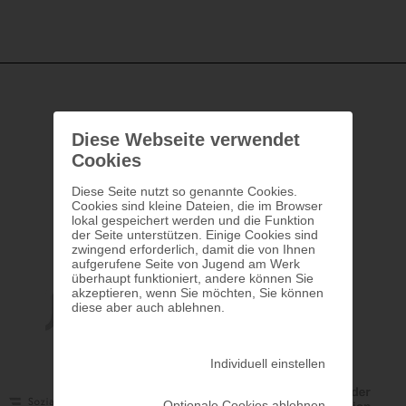
Diese Webseite verwendet
Cookies
Diese Seite nutzt so genannte Cookies.
Cookies sind kleine Dateien, die im Browser
lokal gespeichert werden und die Funktion
der Seite unterstützen. Einige Cookies sind
zwingend erforderlich, damit die von Ihnen
aufgerufene Seite von Jugend am Werk
überhaupt funktioniert, andere können Sie
akzeptieren, wenn Sie möchten, Sie können
diese aber auch ablehnen.
Individuell einstellen
Optionale Cookies ablehnen