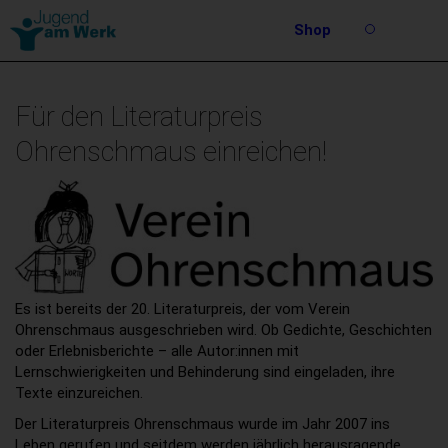
Barrierefreie
Shop
Bedienung
Suche
der
Stichwortsuche
Webseite
Für den Literaturpreis
Ohrenschmaus einreichen!
Es ist bereits der 20. Literaturpreis, der vom Verein
Ohrenschmaus ausgeschrieben wird. Ob Gedichte, Geschichten
oder Erlebnisberichte – alle Autor:innen mit
Lernschwierigkeiten und Behinderung sind eingeladen, ihre
Texte einzureichen.
Der Literaturpreis Ohrenschmaus wurde im Jahr 2007 ins
Leben gerufen und seitdem werden jährlich herausragende