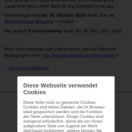
Eine Jury, die sich unter anderem aus Schriftsteller:innen
zusammensetzt, wählt dann die drei Gewinner:innen aus
Einreichungen sind
bis 30. Oktober 2026
direkt über die
Ohrenschmaus Webseite
möglich.
Die nächste
Preisverleihung
findet am 18. März 2027 statt.
Mehr Informationen zum Literaturpreis und den Mitmach-
Bedingungen unter
http://ohrenschmaus.net/mitmachen
zurück zur Übersicht
Diese Webseite verwendet
Cookies
Diese Seite nutzt so genannte Cookies.
Cookies sind kleine Dateien, die im Browser
lokal gespeichert werden und die Funktion
der Seite unterstützen. Einige Cookies sind
zwingend erforderlich, damit die von Ihnen
aufgerufene Seite von Jugend am Werk
überhaupt funktioniert, andere können Sie