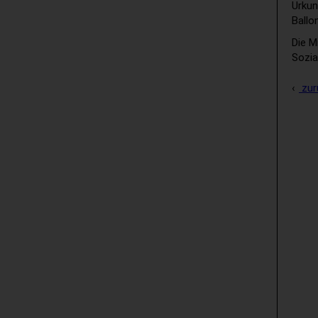
Urkun
Ballo
Die M
Sozia
zur