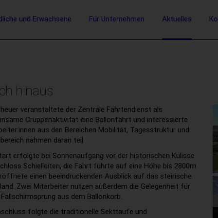
vigation
dliche und Erwachsene
Für Unternehmen
Aktuelles
Ko
Suche
ch hinaus
heuer veranstaltete der Zentrale Fahrtendienst als
nsame Gruppenaktivität eine Ballonfahrt und interessierte
beiter:innen aus den Bereichen Mobilität, Tagesstruktur und
ereich nahmen daran teil.
tart erfolgte bei Sonnenaufgang vor der historischen Kulisse
chloss Schielleiten, die Fahrt führte auf eine Höhe bis 2800m
röffnete einen beeindruckenden Ausblick auf das steirische
land. Zwei Mitarbeiter nutzen außerdem die Gelegenheit für
 Fallschirmsprung aus dem Ballonkorb.
schluss folgte die traditionelle Sekttaufe und