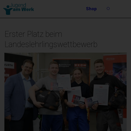
Barrierefreie
Shop
Bedienung
Suche
der
Stichwortsuche
Webseite
Erster Platz beim
Landeslehrlingswettbewerb