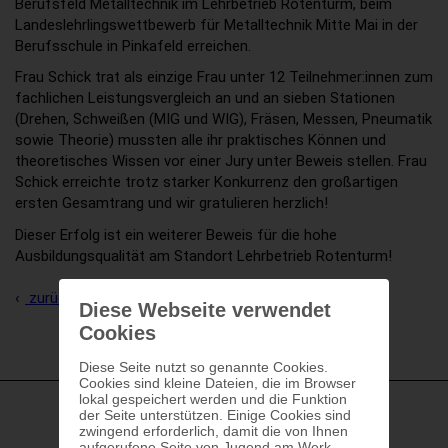
Berufsfeld Metalltechnik im Lehrbetrieb Rotenturm, beim
Landeslehrlingswettbewerb für Metalltechnik Mitte Mai in der
Berufsschule in Pinkafeld erreichen.
Frau Schick trat als einzige Frau unter 12 Teilnehmer:innen zum
fachlichen Leistungsvergleich an und an sieben Stationen
(Drehen, Schweißen (MIG und WIG), Fräsen, Messen, Pneumatik
sowie Theorie) mussten alle ihr praktisches Können und
theoretisches Wissen vor einer Jury unter Beweis stellen. Frau
Schick erreichte trotz starker Konkurrenz den großartigen
ersten Gesamtrang und wir gratulieren herzlich!
Dieser Erfolg ist ein weiterer Beweis für die hohe
Ausbildungsqualität am Standort Lehrbetrieb Rotenturm!
zurück zur Übersicht
Diese Webseite verwendet
Cookies
Diese Seite nutzt so genannte Cookies.
Cookies sind kleine Dateien, die im Browser
lokal gespeichert werden und die Funktion
der Seite unterstützen. Einige Cookies sind
zwingend erforderlich, damit die von Ihnen
aufgerufene Seite von Jugend am Werk