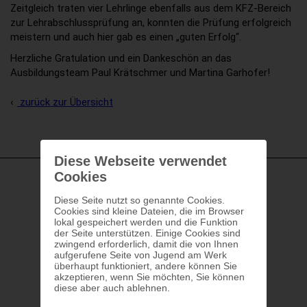
Zeitgleich traten vier Lehrlinge ebenfalls aus dem KFZ-Bereich
zur Lehrabschlussprüfung an, konnten die Prüfung erfolgreich
meistern und auch hier gab es einen „guten Erfolg“.
Herzliche Gratulation und ein Dankeschön an das
Ausbildungsteam Paul Krätschmer und Martina Garhofer!
zurück zur Übersicht
Diese Webseite verwendet
Cookies
Diese Seite nutzt so genannte Cookies.
Cookies sind kleine Dateien, die im Browser
lokal gespeichert werden und die Funktion
der Seite unterstützen. Einige Cookies sind
zwingend erforderlich, damit die von Ihnen
aufgerufene Seite von Jugend am Werk
überhaupt funktioniert, andere können Sie
akzeptieren, wenn Sie möchten, Sie können
diese aber auch ablehnen.