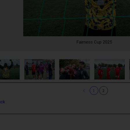
Fairness Cup 2025
‹
1
2
ück