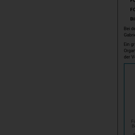
FC
FC
B
Bei d
Gabri
Ein g
Organ
der V