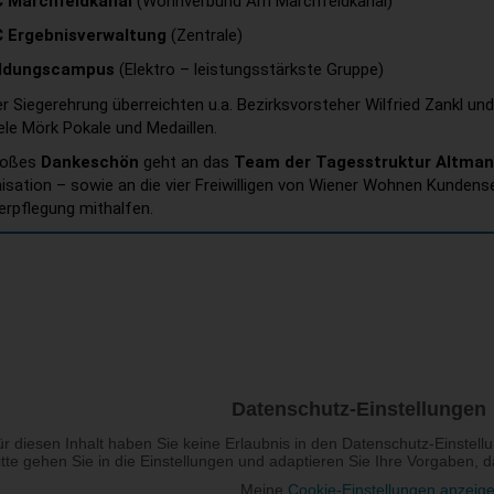
 Marchfeldkanal
(Wohnverbund Am Marchfeldkanal)
 Ergebnisverwaltung
(Zentrale)
ildungscampus
(Elektro – leistungsstärkste Gruppe)
er Siegerehrung überreichten u.a. Bezirksvorsteher Wilfried Zankl
ele Mörk Pokale und Medaillen.
roßes
Dankeschön
geht an das
Team der Tagesstruktur Altma
isation – sowie an die vier Freiwilligen von Wiener Wohnen Kundenser
erpflegung mithalfen.