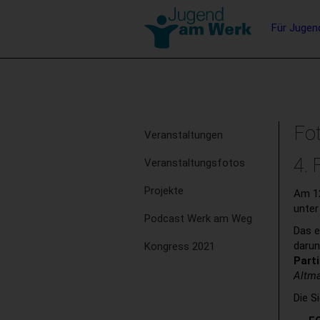
Barrierefreie
Hauptna
Für Jugen
Bedienung
der
Stichwortsuche
Webseite
Subnavigation
Fo
Veranstaltungen
4.
Veranstaltungsfotos
Projekte
Am 12
unte
Podcast Werk am Weg
Das e
daru
Kongress 2021
Part
Altm
Die S