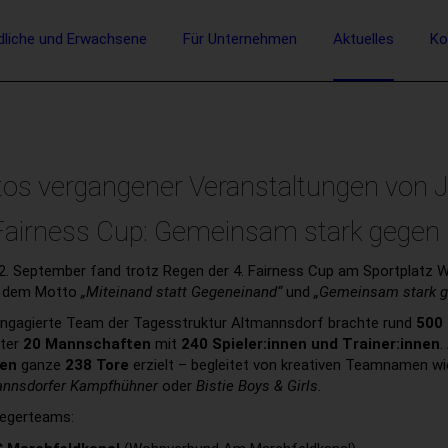
vigation
dliche und Erwachsene
Für Unternehmen
Aktuelles
Ko
Suche
tos vergangener Veranstaltungen von 
 Fairness Cup: Gemeinsam stark gegen
. September fand trotz Regen der 4. Fairness Cup am Sportplatz Wie
r dem Motto
„Miteinand statt Gegeneinand“
und
„Gemeinsam stark g
ngagierte Team der Tagesstruktur Altmannsdorf brachte rund
500 
nter
20 Mannschaften
mit
240 Spieler:innen und Trainer:innen
.
ien
ganze
238 Tore
erzielt – begleitet von kreativen Teamnamen w
annsdorfer Kampfhühner
oder
Bistie Boys & Girls
.
iegerteams: