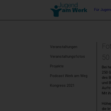
Barrierefreie
Hauptna
Für Jugen
Bedienung
der
Stichwortsuche
Webseite
Subnavigation
Fo
Veranstaltungen
50
Veranstaltungsfotos
Projekte
Bei h
250 G
Podcast Werk am Weg
des B
und B
Kongress 2021
Auftr
Mit i
Höhep
die l