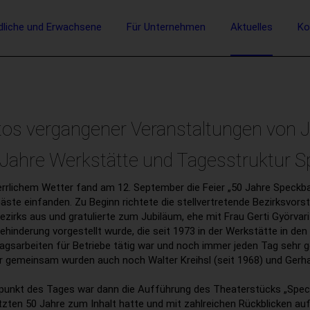
vigation
dliche und Erwachsene
Für Unternehmen
Aktuelles
Ko
Suche
tos vergangener Veranstaltungen von 
 Jahre Werkstätte und Tagesstruktur 
errlichem Wetter fand am 12. September die Feier „50 Jahre Speckba
äste einfanden. Zu Beginn richtete die stellvertretende Bezirksvo
ezirks aus und gratulierte zum Jubiläum, ehe mit Frau Gerti Györvar
ehinderung vorgestellt wurde, die seit 1973 in der Werkstätte in de
agsarbeiten für Betriebe tätig war und noch immer jeden Tag sehr 
hr gemeinsam wurden auch noch Walter Kreihsl (seit 1968) und Gerha
unkt des Tages war dann die Aufführung des Theaterstücks „Speck 
etzten 50 Jahre zum Inhalt hatte und mit zahlreichen Rückblicken au