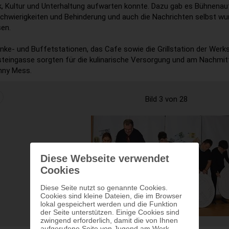
ik, Kultur und Unterhaltung aufwarten konnte. Dazu gab es Bühnena
chwierigkeiten und Behinderung und auch die Nachrichten selbst w
sen.
nke- und Buffetstationen, das Cafe sowie die Grillstation der Werk
teingasse sorgten für die kulinarische Versorgung und am Nachmitt
nny Mess.
Bild 3 von 28
Diese Webseite verwendet
Cookies
Diese Seite nutzt so genannte Cookies.
Cookies sind kleine Dateien, die im Browser
lokal gespeichert werden und die Funktion
der Seite unterstützen. Einige Cookies sind
zwingend erforderlich, damit die von Ihnen
aufgerufene Seite von Jugend am Werk