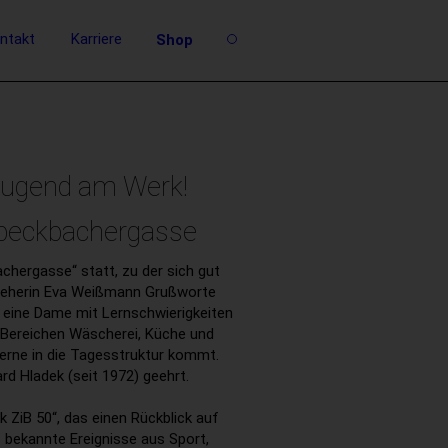
ntakt
Karriere
Shop
Jugend am Werk!
Speckbachergasse
chergasse“ statt, zu der sich gut
rsteherin Eva Weißmann Grußworte
i eine Dame mit Lernschwierigkeiten
n Bereichen Wäscherei, Küche und
gerne in die Tagesstruktur kommt.
rd Hladek (seit 1972) geehrt.
ZiB 50“, das einen Rückblick auf
f bekannte Ereignisse aus Sport,