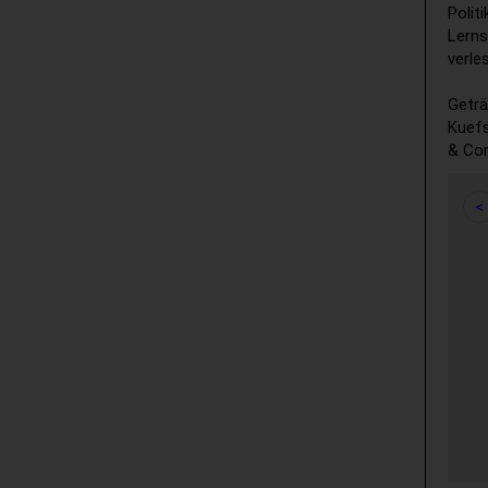
Polit
Lerns
verle
Geträ
Kuefs
& Co
<