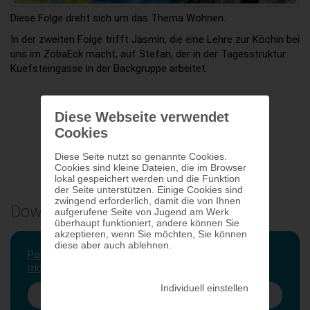
Diese Folge dreht sich um das Thema Wohnen.
In der zweiten Folge trifft Jasmin, die eine Lehre zur Köchin bei
uns im ZobaEck macht, auf Stefan, der in der Tagesstruktur
Kuefsteingasse in der Backgruppe arbeitet.
Diese Webseite verwendet
Cookies
Diese Seite nutzt so genannte Cookies.
Cookies sind kleine Dateien, die im Browser
lokal gespeichert werden und die Funktion
der Seite unterstützen. Einige Cookies sind
zwingend erforderlich, damit die von Ihnen
Downloads
aufgerufene Seite von Jugend am Werk
überhaupt funktioniert, andere können Sie
akzeptieren, wenn Sie möchten, Sie können
diese aber auch ablehnen.
Podcast Werk am Weg, Folge 2 zum Thema Wohnen
mit Jasmin und Stefan
(18637kB)
Individuell einstellen