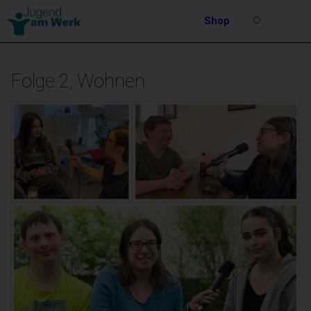
Barrierefreie
Shop
Bedienung
Suche
der
Stichwortsuche
Webseite
Folge 2, Wohnen