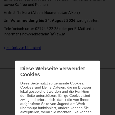
sowie Kaffee und Kuchen.
Eintritt: 15 Euro (Alles inklusive, außer Alkohl)
Um
Voranmeldung bis 24. August 2026
wird gebeten:
Telefonisch unter 02774 / 22 25 oder per E-Mail unter
innermanzingwvsekretariat(at)jaw.at
zurück zur Übersicht
Diese Webseite verwendet
Cookies
Diese Seite nutzt so genannte Cookies.
Cookies sind kleine Dateien, die im Browser
lokal gespeichert werden und die Funktion
der Seite unterstützen. Einige Cookies sind
zwingend erforderlich, damit die von Ihnen
aufgerufene Seite von Jugend am Werk
überhaupt funktioniert, andere können Sie
akzeptieren, wenn Sie möchten, Sie können