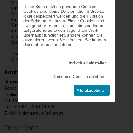
Mechatronik - Automatisierungstechnik
Diese Seite nutzt so genannte Cookies.
Metallbearbeitung
Cookies sind kleine Dateien, die im Browser
Metalltechnik - Maschinenbautechnik -
lokal gespeichert werden und die Funktion
Automatisierungstechnik
der Seite unterstützen. Einige Cookies sind
Metalltechnik - Zerspanungstechnik -
zwingend erforderlich, damit die von Ihnen
aufgerufene Seite von Jugend am Werk
Automatisierungstechnik
überhaupt funktioniert, andere können Sie
Restaurantfachleute
akzeptieren, wenn Sie möchten, Sie können
Spengler:in
diese aber auch ablehnen.
Technisches Zeichnen
Tischler:in
Uhrmacher:in und Zeitmesstechniker:in
Individuell einstellen
Kontakt:
Optionale Cookies ablehnen
Jugend am Werk Bildungs:Raum
GMBH
Bereichsleitung: Janosch Stratemann, MA
Alle akzeptieren
Thaliastraße 85
1160 Wien
Telefon: 01 - 405 02 86-52
E-Mail
: bildungsraum(at)jaw.at
Downloads