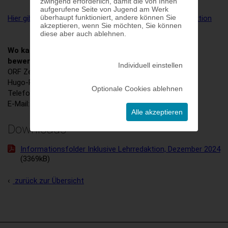
zwingend erforderlich, damit die von Ihnen
aufgerufene Seite von Jugend am Werk
überhaupt funktioniert, andere können Sie
Hier gibt es mehr Informationen zur Inklusiven Lehrredaktion
akzeptieren, wenn Sie möchten, Sie können
diese aber auch ablehnen.
Wo kann man sich für die Inklusive Lehrredaktion
bewerben?
Individuell einstellen
ORF Zentrum
Hugo-Portisch-Gasse 1, 1136 Wien
Optionale Cookies ablehnen
Telefon: 01 - 878 78 122 14
E-Mail: office.lehrredaktion(at)jaw.at
Alle akzeptieren
Downloads
Informationsfolder Inklusive Lehrredaktion, Dezember 2024
(3369kB)
zurück zur Übersicht