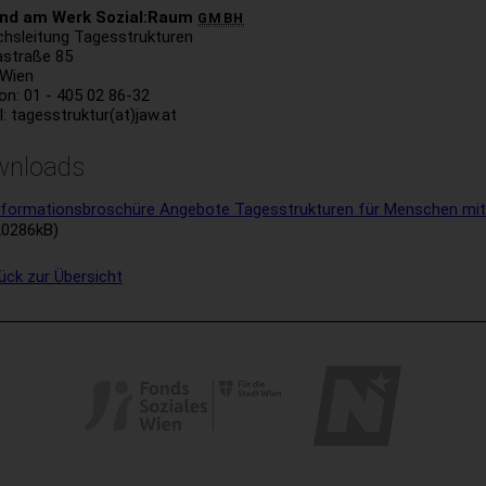
nd am Werk Sozial:Raum
GMBH
chsleitung Tagesstrukturen
astraße 85
 Wien
on: 01 - 405 02 86-32
l
: tagesstruktur(at)jaw.at
wnloads
nformationsbroschüre Angebote Tagesstrukturen für Menschen mit
20286kB)
ück zur Übersicht