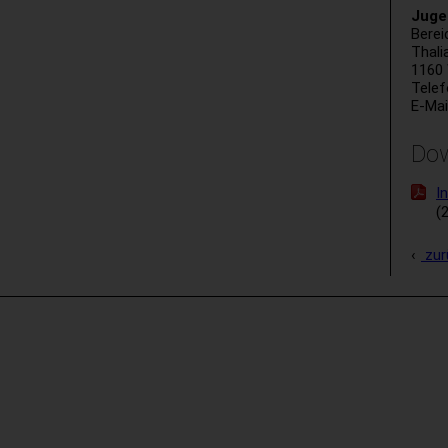
Juge
Berei
Thali
1160
Telef
E-Mai
Do
I
(
zur