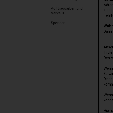
Adres
Auftragsarbeit und
1030
Verkauf
Telef
Spenden
Wohn
Dann 
Ansch
In di
Den V
Wenn 
Es wi
Diese
komm
Wenn 
könne
Hier 