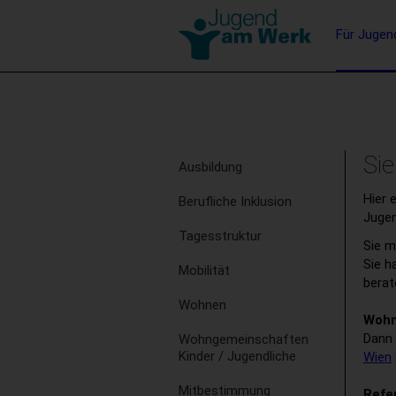
Barrierefreie
Hauptna
Für Jugen
Bedienung
der
Stichwortsuche
Webseite
Subnavigation
Sie
Ausbildung
Hier 
Berufliche Inklusion
Juge
Tagesstruktur
Sie m
Sie h
Mobilität
berat
Wohnen
Wohn
Dann 
Wohngemeinschaften
Kinder / Jugendliche
Wien
Mitbestimmung
Refe