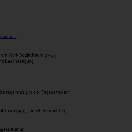
nnschaft
.
nd am Werk Sozial:Raum
.
GMBH
nd Beschäftigung.
ie regelmäßig in die Tagesstruktur
ial:Raum
ansehen möchten,
GMBH
agesstruktur: