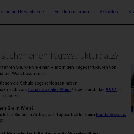
vigation
dliche und Erwachsene
Für Unternehmen
Aktuelles
Ko
Suche
 suchen einen Tagesstrukturplatz?
erfahren Sie, wie Sie einen Platz in den Tagesstrukturen von
nd am Werk bekommen.
üssen die Schule abgeschlossen haben
.
aben sich vom
Fonds Soziales Wien
oder durch das
BBRZ
en lassen.
en Sie in Wien?
stellen Sie einen Antrag auf Tagesstruktur beim
Fonds Soziales
.
rat Behindertenhilfe des Fonds Soziales Wien