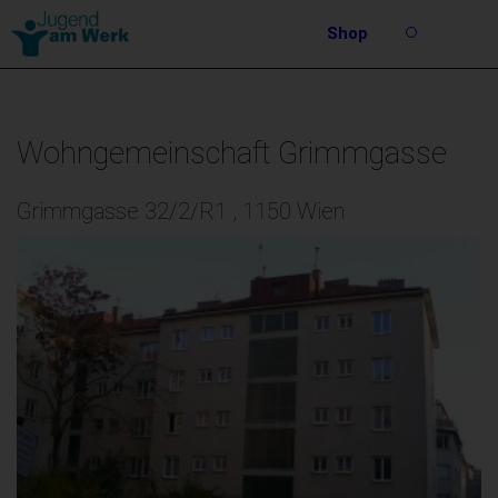
Barrierefreie
Shop
Bedienung
Suche
der
Stichwortsuche
Webseite
Wohngemeinschaft Grimmgasse
Grimmgasse 32/2/R1 , 1150 Wien