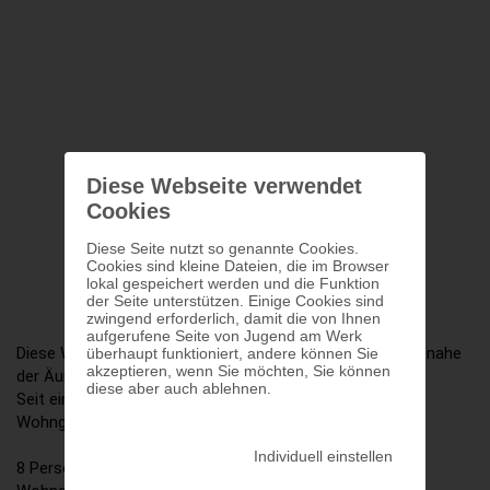
Diese Webseite verwendet
Cookies
Diese Seite nutzt so genannte Cookies.
Cookies sind kleine Dateien, die im Browser
lokal gespeichert werden und die Funktion
der Seite unterstützen. Einige Cookies sind
zwingend erforderlich, damit die von Ihnen
aufgerufene Seite von Jugend am Werk
Diese Wohngemeinschaft liegt in einer Wohnhausanlage nahe
überhaupt funktioniert, andere können Sie
akzeptieren, wenn Sie möchten, Sie können
der Äußeren Mariahilfer Straße.
diese aber auch ablehnen.
Seit einigen Jahren leben ausschließlich Männer in der
Wohngemeinschaft.
Individuell einstellen
8 Personen wohnen in Einzelzimmern in der