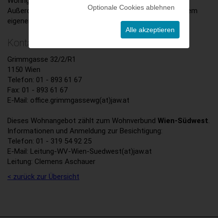
Wohngemeinschaft.
Optionale Cookies ablehnen
Außerdem gibt es eine Wohnung für eine Person mit einem
eigenen Eingang.
Alle akzeptieren
Kontakt:
Grimmgasse 32/2/R1
1150 Wien
Telefon: 01 - 893 61 67
Fax: 01 - 893 61 67
E-Mail: office.grimmgassewg(at)jaw.at
Dieses Wohnangebot zählt zum Wohnverbund
Wien-Südwest
.
Informationen und Anmeldung zur Besichtigung:
Telefon: 01 - 319 54 92 25
E-Mail: Leitung-WV-Wien-Suedwest(at)jaw.at
Leitung: Clemens Aschauer
< zurück zur Übersicht