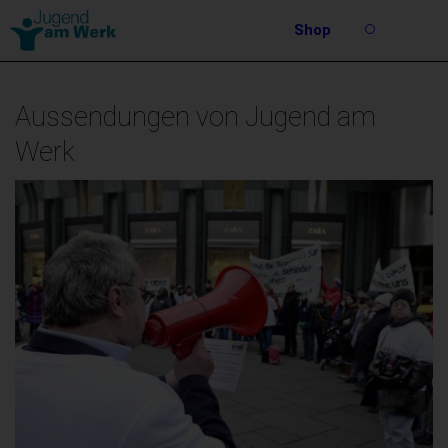
Barrierefreie
Shop
Bedienung
Suche
der
Stichwortsuche
Webseite
Aussendungen von Jugend am
Werk