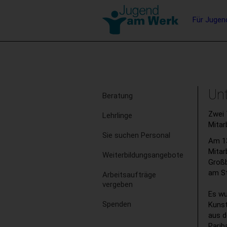
Barrierefreie
Hauptna
Für Jugen
Bedienung
der
Stichwortsuche
Webseite
Subnavigation
Un
Beratung
Zwei 
Lehrlinge
Mitar
Sie suchen Personal
Am 13
Mitar
Weiterbildungsangebote
Groß
am St
Arbeitsaufträge
vergeben
Es wu
Spenden
Kunst
aus d
Parib