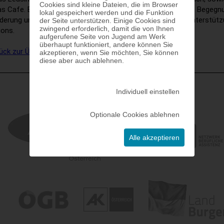
Cookies sind kleine Dateien, die im Browser
as Cafe. Es war ein gelungener Tag mit vielen interessanten Bege
lokal gespeichert werden und die Funktion
derung und wir bedanken uns herzlich für die großzügige Unterstüt
der Seite unterstützen. Einige Cookies sind
zwingend erforderlich, damit die von Ihnen
ions.
aufgerufene Seite von Jugend am Werk
überhaupt funktioniert, andere können Sie
ück zur Übersicht
akzeptieren, wenn Sie möchten, Sie können
diese aber auch ablehnen.
Individuell einstellen
Optionale Cookies ablehnen
Alle akzeptieren