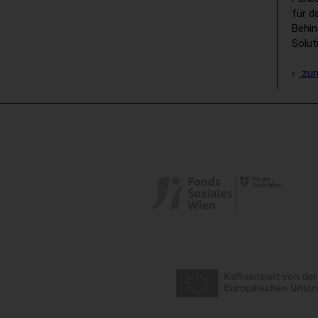
für d
Behin
Solut
zur