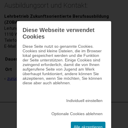
Ausbildungsort und Kontakt:
Lehrbetrieb Zukunftsorientierte Berufsausbildung
(ZOBA)
Leitung: Markus Arzberger
Diese Webseite verwendet
1110 Wien, Gasometer C/3. Stock
Cookies
Telefon: 01 - 908 19 48
E-Mail: lb.zoba(at)jaw.at
Diese Seite nutzt so genannte Cookies.
Cookies sind kleine Dateien, die im Browser
lokal gespeichert werden und die Funktion
30 Einheiten (individuell vereinbar)
Dauer
der Seite unterstützen. Einige Cookies sind
zwingend erforderlich, damit die von Ihnen
aufgerufene Seite von Jugend am Werk
Ort
Lehrbetrieb ZOBA
überhaupt funktioniert, andere können Sie
akzeptieren, wenn Sie möchten, Sie können
zurück zu 'Gastronomie / Tourismus'
diese aber auch ablehnen.
Individuell einstellen
Optionale Cookies ablehnen
Alle akzeptieren