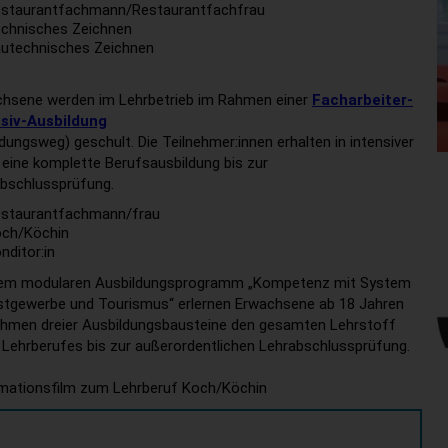
staurantfachmann/Restaurantfachfrau
chnisches Zeichnen
utechnisches Zeichnen
hsene werden im Lehrbetrieb im Rahmen einer
Facharbeiter-
nsiv-Ausbildung
ildungsweg) geschult. Die Teilnehmer:innen erhalten in intensiver
eine komplette Berufsausbildung bis zur
bschlussprüfung.
staurantfachmann/frau
ch/Köchin
nditor:in
dem modularen Ausbildungsprogramm „Kompetenz mit System
stgewerbe und Tourismus“ erlernen Erwachsene ab 18 Jahren
hmen dreier Ausbildungsbausteine den gesamten Lehrstoff
 Lehrberufes bis zur außerordentlichen Lehrabschlussprüfung.
mationsfilm zum Lehrberuf Koch/Köchin