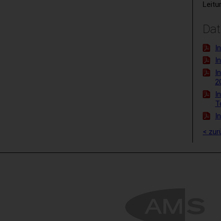
Leitu
Dat
I
I
I
2
I
T
I
< zur