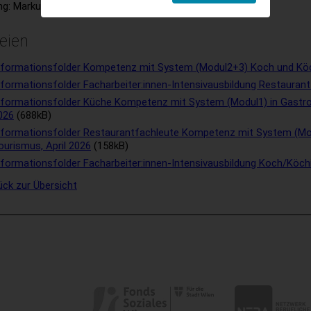
ng: Markus Arzberger
eien
nformationsfolder Kompetenz mit System (Modul2+3) Koch und Kö
nformationsfolder Facharbeiter:innen-Intensivausbildung Restauran
nformationsfolder Küche Kompetenz mit System (Modul1) in Gastr
026
(688kB)
nformationsfolder Restaurantfachleute Kompetenz mit System (Mo
ourismus, April 2026
(158kB)
nformationsfolder Facharbeiter:innen-Intensivausbildung Koch/Köch
ück zur Übersicht