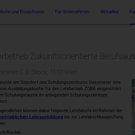
vigation
dliche und Erwachsene
Für Unternehmen
Aktuelles
Ko
Suche
rbetrieb Zukunftsorientierte Berufsau
ometer C 3. Stock, 1110 Wien
 wurde am Standort des Schulungszentrums Gasometer eine
ne Ausbildungsküche für den Lehrbetrieb ZOBA eingerichtet
um Schulungsräume im anliegenden Schulungszentrum
tert.
ugendlichen können dabei folgende Lehrberufe im Rahmen der
betrieblichen Lehrausbildung
bis zur Lehrabschlussprüfung
nen:
ch/Köchin