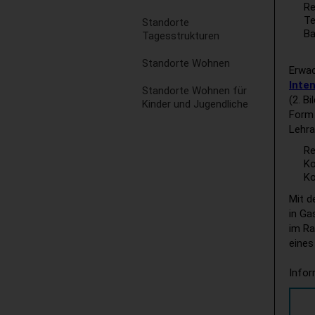
Re
Te
Standorte
Ba
Tagesstrukturen
Standorte Wohnen
Erwac
Inte
Standorte Wohnen für
(2. B
Kinder und Jugendliche
Form 
Lehra
Re
Ko
Ko
Mit 
in Ga
im Ra
eines
Infor