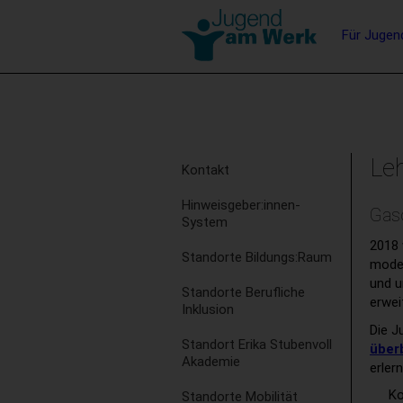
Barrierefreie
Hauptna
Für Jugen
Bedienung
der
Stichwortsuche
Webseite
Subnavigation
Leh
Kontakt
Hinweisgeber:innen-
Gas
System
2018
Standorte Bildungs:Raum
moder
und 
Standorte Berufliche
erwei
Inklusion
Die J
Standort Erika Stubenvoll
über
Akademie
erler
Ko
Standorte Mobilität