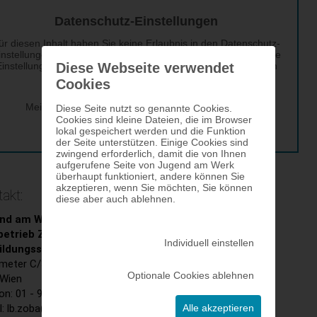
Diese Webseite verwendet
Cookies
Diese Seite nutzt so genannte Cookies.
Cookies sind kleine Dateien, die im Browser
lokal gespeichert werden und die Funktion
der Seite unterstützen. Einige Cookies sind
zwingend erforderlich, damit die von Ihnen
aufgerufene Seite von Jugend am Werk
überhaupt funktioniert, andere können Sie
akzeptieren, wenn Sie möchten, Sie können
akt:
diese aber auch ablehnen.
nd am Werk Bildungs:Raum
GMBH
betrieb Zukunftsorientierte Berufsausbildung (ZOBA)
Individuell einstellen
ildungsstandort Gasometer
meter C/3. Stock
Optionale Cookies ablehnen
 Wien
on: 01 - 908 19 48
Alle akzeptieren
l: lb.zoba(at)jaw.at